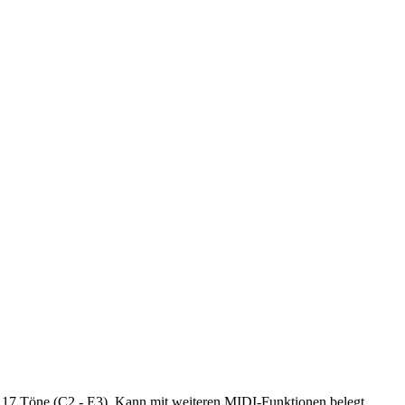
 17 Töne (C2 - E3), Kann mit weiteren MIDI-Funktionen belegt