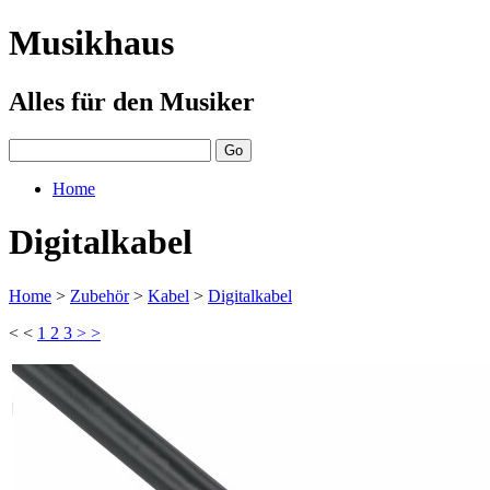
Musikhaus
Alles für den Musiker
Home
Digitalkabel
Home
>
Zubehör
>
Kabel
>
Digitalkabel
< <
1
2
3
> >