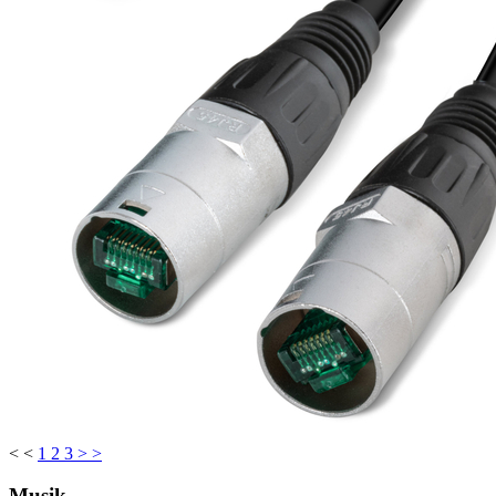
< <
1
2
3
> >
Musik