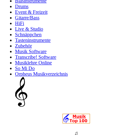
Blasinstrumente
Drums
Event & Freizeit
Gitarre/Bass
HiFi
Live & Studio
Schnäppchen
Tasteninstrumente
Zubehör
Musik Software
Transcribe! Software
Musiklehre Online
So Mi Do
Orpheus Musikverzeichnis
♫