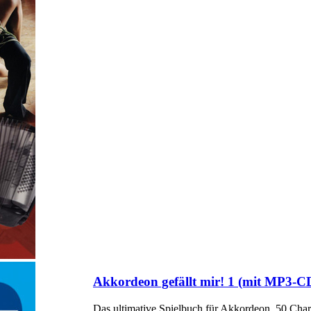
Akkordeon gefällt mir! 1 (mit MP3-C
Das ultimative Spielbuch für Akkordeon, 50 Char