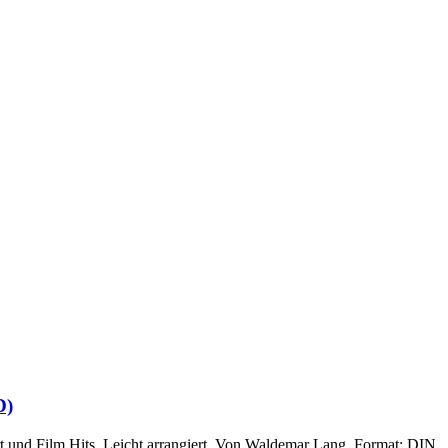
D)
t und Film Hits, Leicht arrangiert, Von Waldemar Lang, Format: DIN