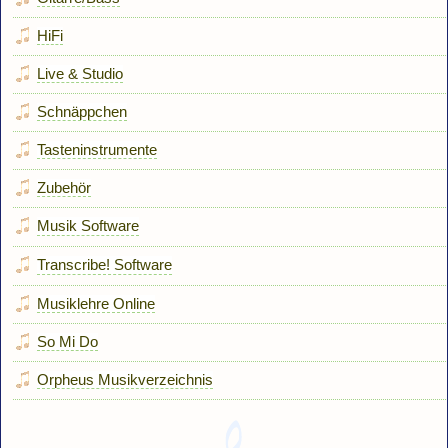
HiFi
Live & Studio
Schnäppchen
Tasteninstrumente
Zubehör
Musik Software
Transcribe! Software
Musiklehre Online
So Mi Do
Orpheus Musikverzeichnis