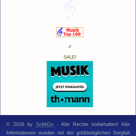
♫
SALE!
© 2026 by
SoMiDo
· Alle Rechte vorbehalten! Alle
Informationen wurden mit der größtmöglichen Sorgfalt