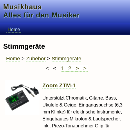
Musikhaus
Alles für den Musiker
Home
Stimmgeräte
Home
>
Zubehör
>
Stimmgeräte
< <
1
2
> >
Zoom ZTM-1
Unterstützt Chromatik, Gitarre, Bass,
Ukulele & Geige, Eingangsbuchse (6,3
mm Klinke) für elektrische Instrumente,
Eingebautes Mikrofon & Lautsprecher,
Inkl. Piezo-Tonabnehmer Clip für